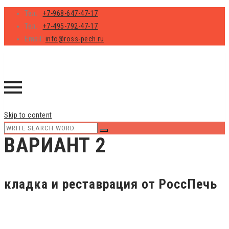
Тел. :
+7-968-647-47-17
Тел. :
+7-495-792-47-17
Email:
info@ross-pech.ru
Skip to content
ВАРИАНТ 2
кладка и реставрация от РоссПечь