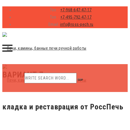
Тел. :
+7-968-647-47-17
Тел. :
+7-495-792-47-17
Email:
info@ross-pech.ru
Skip
ВАРИАНТ 7
to
content
кладка и реставрация от РоссПечь