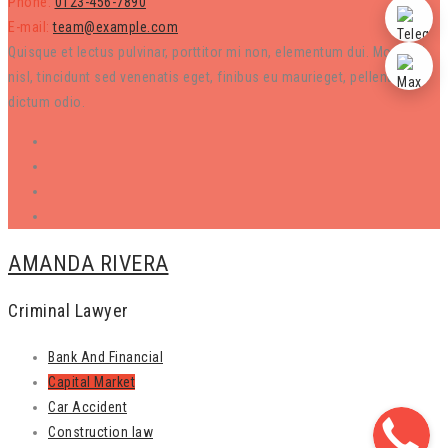
Phone:
0123-456-7890
E-mail:
team@example.com
Quisque et lectus pulvinar, porttitor mi non, elementum dui. Morbi mi
nisl, tincidunt sed venenatis eget, finibus eu maurieget, pellentesque
dictum odio.
AMANDA RIVERA
Criminal Lawyer
Bank And Financial
Capital Market
Car Accident
Construction law